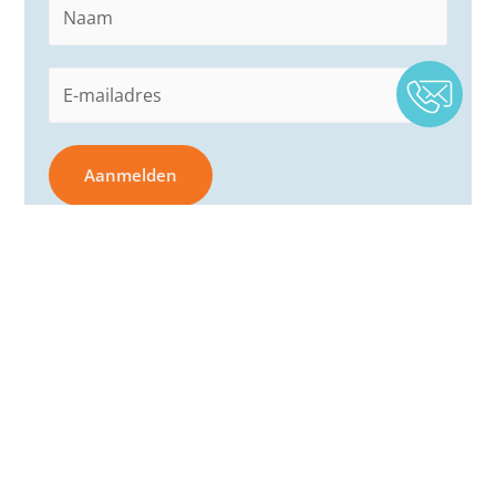
Naam
(Vereist)
E-
mailadres
(Vereist)
Aanmelden
ECHTE ERVARINGEN
Wat zeggen anderen over
Medway
“Bij MedWay heb ik 1 vast aanspreekpunt wat erg fijn