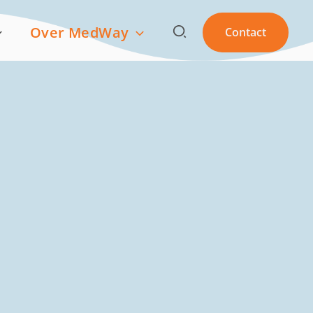
Zoeken
Over MedWay
Contact