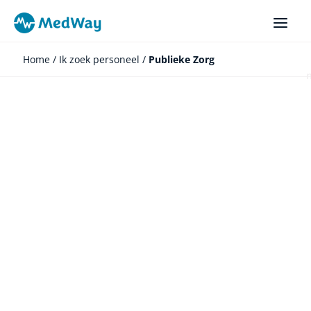
Ga
naar
de
inhoud
Home
/
Ik zoek personeel
/
Publieke Zorg