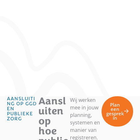
Aansl
AANSLUITI
Wij werken
NG OP GGD
Plan
mee in jouw
uiten
EN
een
gesprek
PUBLIEKE
planning,
op
in
ZORG
systemen en
hoe
manier van
registreren.