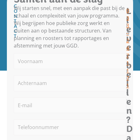
C
Wij starten snel, met een aanpak die past bij de
L
B
0
O
schaal en complexiteit van jouw programma.
N
i
e
3
T
Wij begrijpen hoe publieke zorg werkt en
l
3
A
e
sluiten aan op bestaande structuren. Van
C
o
–
v
T
planning en roosters tot rapportages en
n
2
e
afstemming met jouw GGD.
s
4
r
g
7
Voornaam
*
e
1
b
r
1
e
u
7
Achternaam
*
l
s
1
l
t
e
:
E-
mailadres
*
n
?
Telefoonnummer
*
D
a