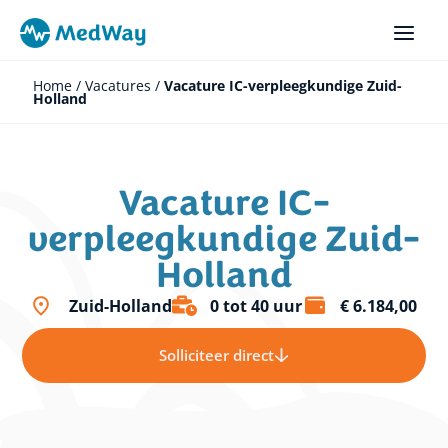
Ga
naar
de
inhoud
Home
/
Vacatures
/
Vacature IC-verpleegkundige Zuid-
Holland
Vacature IC-
verpleegkundige Zuid-
Holland
Zuid-Holland
0 tot 40 uur
€ 6.184,00
Solliciteer direct