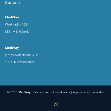
Contact
MedWay
Westkadijk 10G
3861 MB Nijkerk
MedWay
James Wattstraat 77-M
1097 DL Amsterdam
© 2026 -
MedWay
|
Privacy- en cookieverklaring
|
Algemene voorwaarden