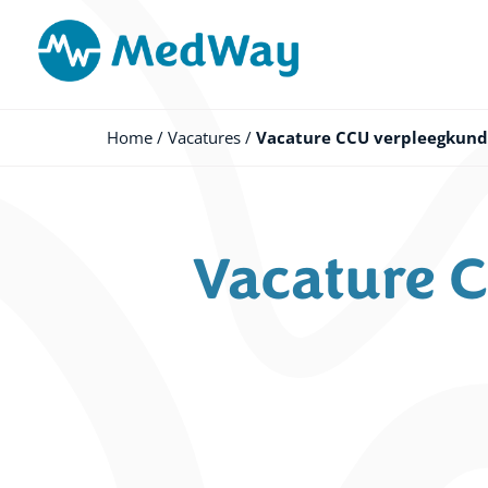
Ga
naar
de
inhoud
Home
/
Vacatures
/
Vacature CCU verpleegkund
Vacature 