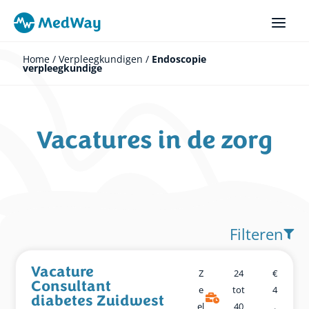
Ga
naar
de
inhoud
Home
/
Verpleegkundigen
/
Endoscopie
verpleegkundige
Vacatures in de zorg
Filteren
Vacature
Z
24
€
Consultant
E
tot
4
diabetes Zuidwest
El
40
.