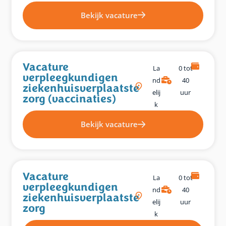
Bekijk vacature
Vacature
La
0 tot
verpleegkundigen
Nd
40
ziekenhuisverplaatste
Elij
uur
zorg (vaccinaties)
K
Bekijk vacature
Vacature
La
0 tot
verpleegkundigen
Nd
40
ziekenhuisverplaatste
Elij
uur
zorg
K