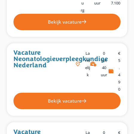
U
uur
7.100
Rg
Bekijk vacature
Vacature
La
0
€
Neonatologieverpleegkundige
Nd
tot
5
Nederland
Elij
40
.
K
uur
4
9
0
Bekijk vacature
Vacature
La
0
€