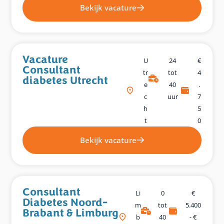
Bekijk vacature
Vacature
U
24
€
Consultant
Tr
tot
4
diabetes Utrecht
E
40
.
C
uur
7
H
5
T
0
Bekijk vacature
Consultant
Li
0
€
Diabetes Noord-
M
tot
5.400
Brabant & Limburg
B
40
- €