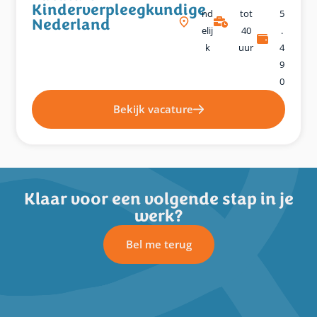
Kinderverpleegkundige
Nd
tot
5
Nederland
Elij
40
.
K
uur
4
9
0
Bekijk vacature
Klaar voor een volgende stap in je
werk?
Bel me terug