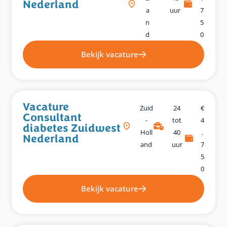
Nederland
A
uur
7
N
5
D
0
Bekijk vacature
Vacature
Zuid
24
€
Consultant
-
tot
4
diabetes Zuidwest
Holl
40
.
Nederland
And
uur
7
5
0
Bekijk vacature