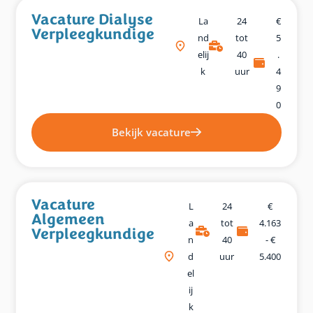
Vacature Dialyse
La
24
€
Verpleegkundige
Nd
tot
5
Elij
40
.
K
uur
4
9
0
Bekijk vacature
Vacature
L
24
€
Algemeen
A
tot
4.163
Verpleegkundige
N
40
- €
D
uur
5.400
El
Ij
K