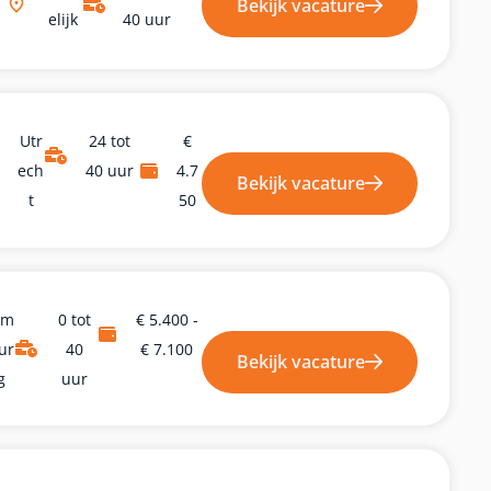
Bekijk vacature
Elijk
40 uur
Utr
24 tot
€
Ech
40 uur
4.7
Bekijk vacature
T
50
im
0 tot
€ 5.400 -
ur
40
€ 7.100
Bekijk vacature
G
uur