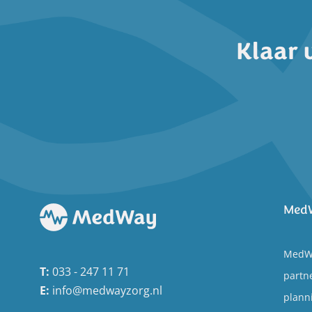
Klaar 
Med
MedWa
T:
033 - 247 11 71
partne
E:
info@medwayzorg.nl
plann