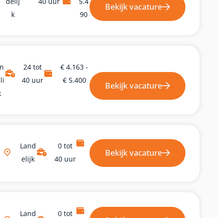
Delij
40 uur
5.4
Bekijk vacature
K
90
an
24 tot
€ 4.163 -
li
40 uur
€ 5.400
Bekijk vacature
k
Land
0 tot
Bekijk vacature
Elijk
40 uur
Land
0 tot