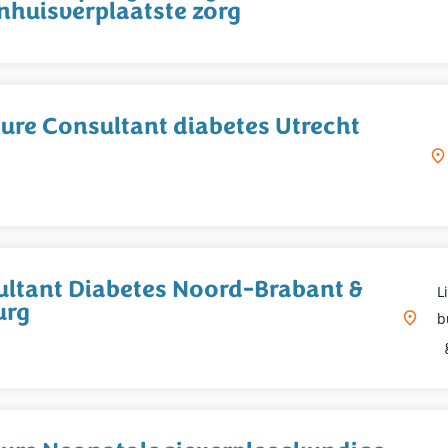
nhuisverplaatste zorg
ure Consultant diabetes Utrecht
ltant Diabetes Noord-Brabant &
L
urg
B