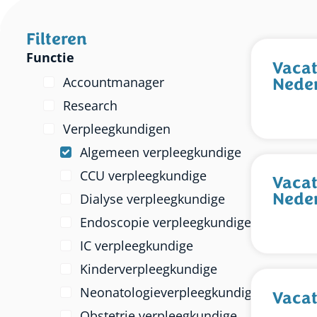
Filteren
Functie
Vacat
Nede
Accountmanager
Research
Verpleegkundigen
Algemeen verpleegkundige
CCU verpleegkundige
Vacat
Nede
Dialyse verpleegkundige
Endoscopie verpleegkundige
IC verpleegkundige
Kinderverpleegkundige
Neonatologieverpleegkundige
Vacat
Obstetrie verpleegkundige