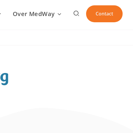
Zoeken
Over MedWay
Contact
rg