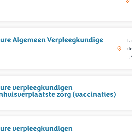
ure Algemeen Verpleegkundige
L
De
J
ure verpleegkundigen
nhuisverplaatste zorg (vaccinaties)
ure verpleegkundigen