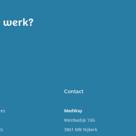
e werk?
k
Contact
res
MedWay
Westkadijk 10G
ts
3861 MB Nijkerk