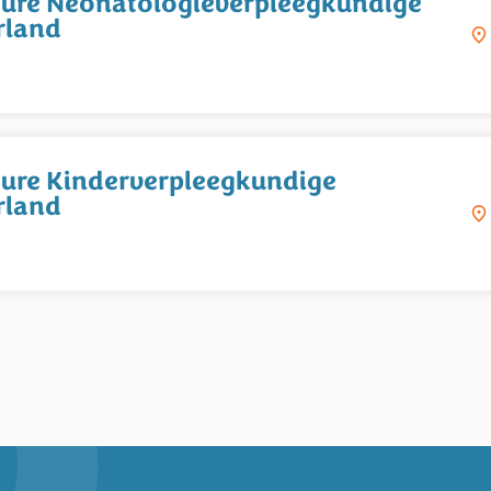
ure Neonatologieverpleegkundige
rland
ure Kinderverpleegkundige
rland