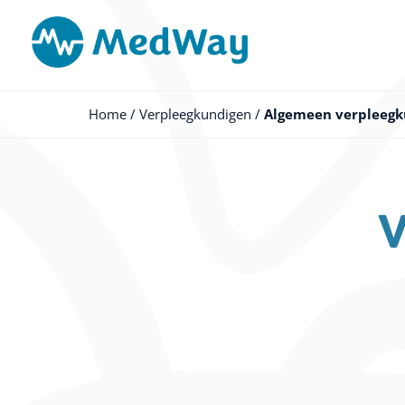
Ga
naar
de
inhoud
Home
/
Verpleegkundigen
/
Algemeen verpleegk
V