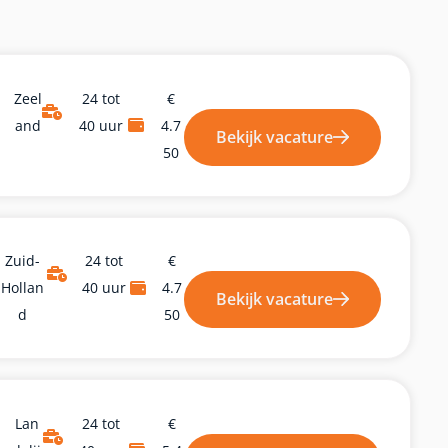
Zeel
24 tot
€
And
40 uur
4.7
Bekijk vacature
50
Zuid-
24 tot
€
Hollan
40 uur
4.7
Bekijk vacature
D
50
Lan
24 tot
€