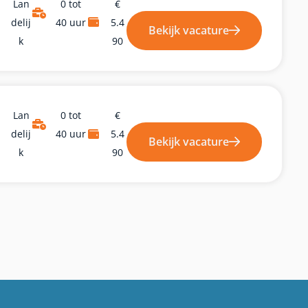
Lan
0 tot
€
Delij
40 uur
5.4
Bekijk vacature
K
90
Lan
0 tot
€
Delij
40 uur
5.4
Bekijk vacature
K
90