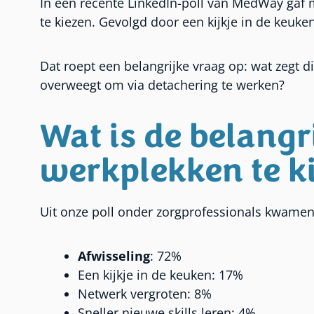
In een recente LinkedIn-poll van MedWay gaf 
te kiezen. Gevolgd door een kijkje in de keuken
Dat roept een belangrijke vraag op: wat zegt d
overweegt om via detachering te werken?
Wat is de belangr
werkplekken te k
Uit onze poll onder zorgprofessionals kwamen
Afwisseling
: 72%
Een kijkje in de keuken: 17%
Netwerk vergroten: 8%
Sneller nieuwe skills leren: 4%