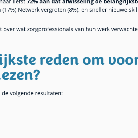
maar liefst
72% aan dat afwisseling de belangrijkst
 (17%) Netwerk vergroten (8%), en sneller nieuwe skill
it over wat zorgprofessionals van hun werk verwachten
ijkste reden om voo
iezen?
 de volgende resultaten: